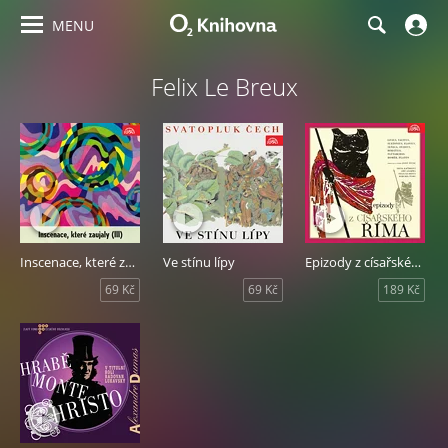
MENU
Felix Le Breux
Inscenace, které zaujaly III
Ve stínu lípy
Epizody z císařského Říma
69 Kč
69 Kč
189 Kč