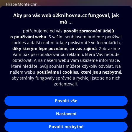
Hrabě Monte Christo
199 Kč
Obsah ke stažení
Moje O2 Knihovna
Další zábava
© O2 Czech Republic a.s.
Nákupní řád
Přístupnost
Aplikace O2 Knihovna
Zásady zpracování osobních údajů
Čti a poslouchej své e-knihy a
Cookies
audioknihy rychleji a pohodlněji.
Nastavení cookies