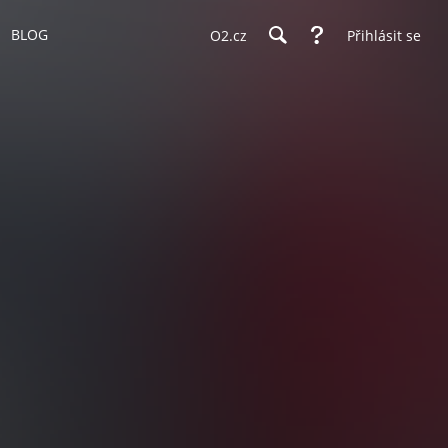
BLOG
O2.cz
Přihlásit se