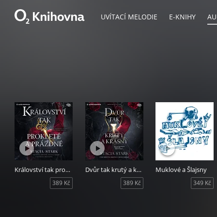
UVÍTACÍ MELODIE
E-KNIHY
AU
Království tak prokleté a prázdné
Dvůr tak krutý a krásný
Muklové a Šlajsny
389 Kč
389 Kč
349 Kč