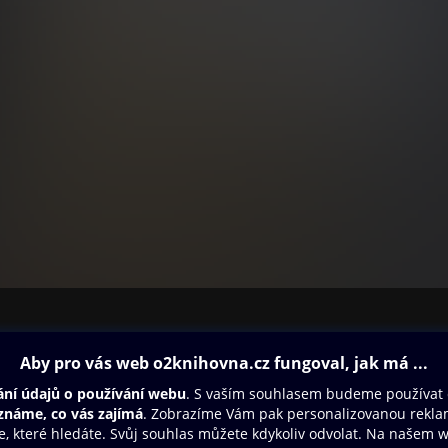
ovna
Další zábava
Oneplay
Oneplay Originály
Sport