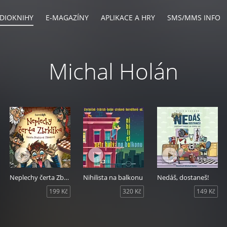
DIOKNIHY
E-MAGAZÍNY
APLIKACE A HRY
SMS/MMS INFO
Michal Holán
Neplechy čerta Zbrklíka
Nihilista na balkonu
Nedáš, dostaneš!
199 Kč
320 Kč
149 Kč