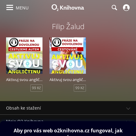
MENU
Filip Žalud
Aktivuj svou angličtinu - Cestujeme autem
Aktivuj svou angličtinu - Cestování
99 Kč
99 Kč
Obsah ke stažení
Moje O2 Knihovna
Další zábava