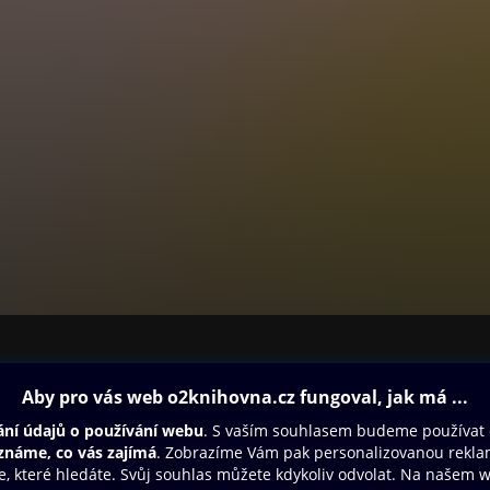
ovna
Další zábava
Oneplay
Oneplay Originály
Sport