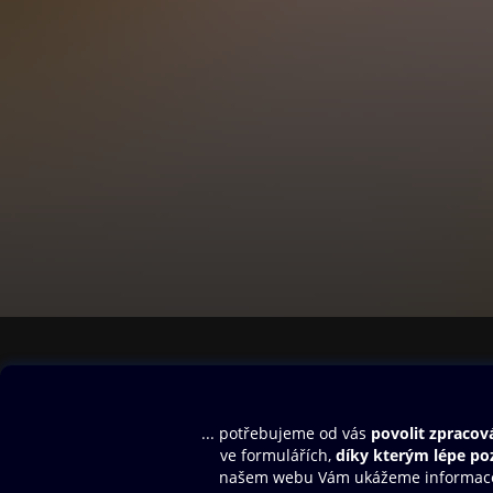
Obsah ke stažení
Moje O2 Knih
Uvítací melodie
Přihlásit se
Aplikace a hry
E-knihy
Dárkový poukaz
SMS/MMS Info
Audioknihy
Nápověda
Blog