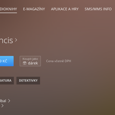
DIOKNIHY
E-MAGAZÍNY
APLIKACE A HRY
SMS/MMS INFO
ncis
Koupit jako
9 KČ
Cena včetně DPH
dárek
ERATURA
DETEKTIVKY
dbal