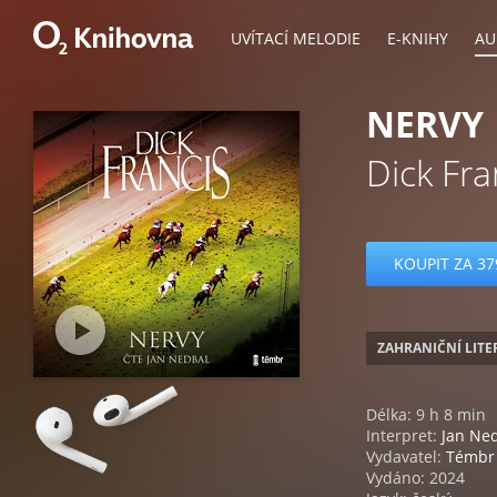
UVÍTACÍ MELODIE
E-KNIHY
AU
NERVY
Dick Fra
KOUPIT ZA 37
ZAHRANIČNÍ LIT
Délka: 9 h 8 min
Interpret:
Jan Ne
Vydavatel:
Témbr
Vydáno: 2024