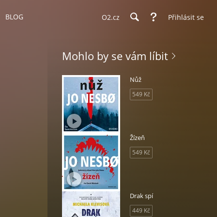
BLOG
O2.cz
Přihlásit se
Mohlo by se vám líbit
Nůž
549 Kč
Žízeň
549 Kč
Drak spí
449 Kč