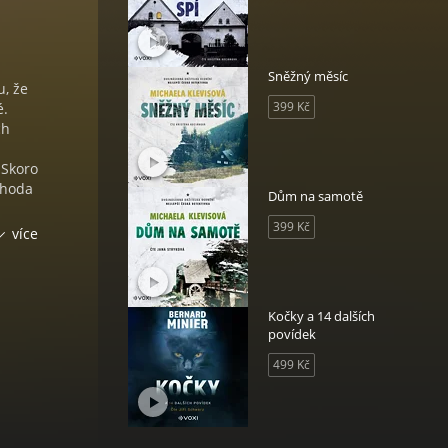
Sněžný měsíc
u, že
399 Kč
é.
ch
 Skoro
áhoda
Dům na samotě
399 Kč
stě za
více
bitý
Kočky a 14 dalších
ko
povídek
l do
499 Kč
lu s