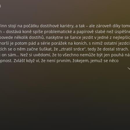
3
inn stojí na počátku dostihové kariéry, a tak – ale zároveň díky tom
h – dostává koně spíše problematické a papírově slabé než úspěšn
ovede několik dostihů, naskytne se šance jezdit v jedné z nejlepší
 horší je potom pád a série porážek na koních, s nimiž ostatní jezdci
tích se o něm začne šuškat, že „ztratil srdce“, tedy že dostal strach.
 i on sám… Než si uvědomí, že to všechno nemůže být jen pouhá n
nost. Zvlášť když ví, že není prvním, žokejem, jemuž se něco
Jenomže od podezření k důkazu je daleko a za každý krok se na ce
tí.
n z nejlepších spisovatelů detektivních příběhů, kterým vtisknul oso
 znalosti dostihového prostředí. Za druhé světové války bojoval ja
o úspěšný žokej vyhrál přes 350 dostihů. Své životní zkušenosti vloži
mánů, které mu zajistily nepřebernou řadu ocenění, ale především
v čtenářů. Od roku 1962 vydával jednu knihu ročně, spisovatelskou
až v roce 2000 po smrti své ženy. Od roku 2006 začal znovu psát spo
elixem.