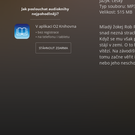
Jazyk: český
Typ souboru: MP
Jak poslouchat audioknihy
Velikost: 515 MB
nejpohodlněji?
V aplikaci O2 Knihovna
Mladý žokej Rob F
• bez registrace
snad nezná strac
• na telefonu i tabletu
Když se mu však p
stájí v zemi. O to
STÁHNOUT ZDARMA
vítězí. Na závodiš
tomu začne věřit
nebo jeho neschop
podobného stalo. 
pravdou draze pla
DICK FRANCIS
Proslul jako jede
ráz díky podrobné
pilot, později jak
čtyřiceti dvou ro
neutuchající obdi
činnost přerušil 
mladším synem F