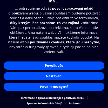
© O2 Czech Republic a.s.
Nákupní řád
Přístupnost
Zásady zpracování osobních údajů
Cookies
Nastavení cookies
Aplikace O2 Knihovna
Čti a poslouchej své e-knihy a
audioknihy rychleji a pohodlněji.
STÁHNOUT