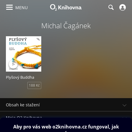
MENU
Michal Čagánek
Plyšový Buddha
188 Kč
Obsah ke stažení
Moje O2 Knihovna
Další zábava