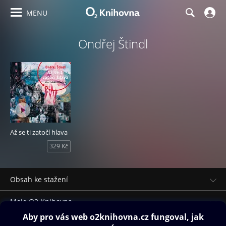
MENU
Ondřej Štindl
Až se ti zatočí hlava
329 Kč
Obsah ke stažení
Moje O2 Knihovna
Další zábava