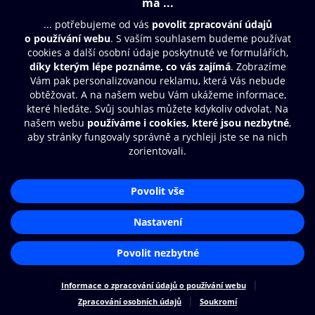
© O2 Czech Republic a.s.
Nákupní řád
Přístupnost
Zásady zpracování osobních údajů
Cookies
Nastavení cookies
Aplikace O2 Knihovna
Čti a poslouchej své e-knihy a
audioknihy rychleji a pohodlněji.
STÁHNOUT