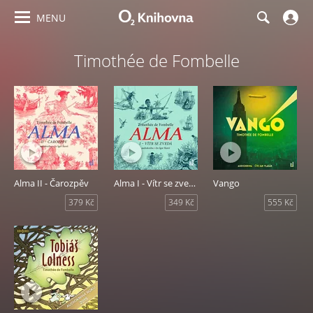
MENU
Timothée de Fombelle
Alma II - Čarozpěv
Alma I - Vítr se zvedá
Vango
379 Kč
349 Kč
555 Kč