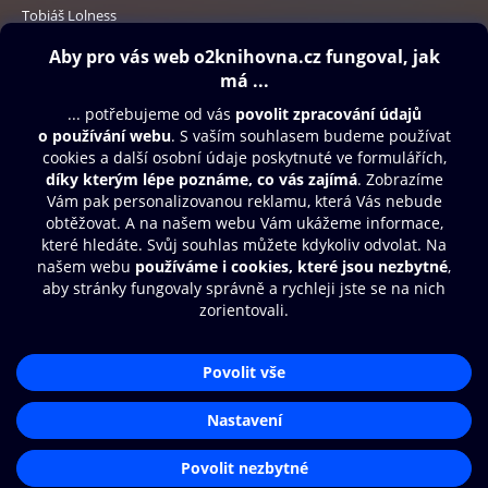
Tobiáš Lolness
329 Kč
Obsah ke stažení
Moje O2 Knihovna
Další zábava
© O2 Czech Republic a.s.
Nákupní řád
Přístupnost
Aplikace O2 Knihovna
Zásady zpracování osobních údajů
Čti a poslouchej své e-knihy a
Cookies
audioknihy rychleji a pohodlněji.
Nastavení cookies