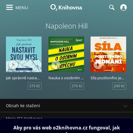
MENU
Napoleon Hill
Jak správně nastavit svou mysl
Nauka o osobním úspěchu
Síla pozitivního jednání
379 Kč
379 Kč
249 Kč
Obsah ke stažení
Moje O2 Knihovna
Další zábava