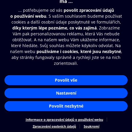
© O2 Czech Republic a.s.
Nákupní řád
Přístupnost
Zásady zpracování osobních údajů
Cookies
Nastavení cookies
Aplikace O2 Knihovna
Čti a poslouchej své e-knihy a
audioknihy rychleji a pohodlněji.
STÁHNOUT