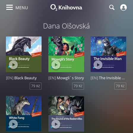
MENU
Dana Olšovská
[EN]
Black Beauty
[EN]
Mowgli´s Story
[EN]
The Invisible Man
79 Kč
79 Kč
79 Kč