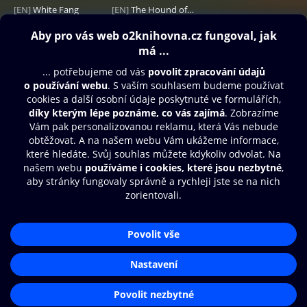
[EN]
White Fang
[EN]
The Hound of the Baskervilles
79 Kč
79 Kč
Obsah ke stažení
Moje O2 Knihovna
Další zábava
© O2 Czech Republic a.s.
Nákupní řád
Přístupnost
Aplikace O2 Knihovna
Zásady zpracování osobních údajů
Čti a poslouchej své e-knihy a
Cookies
audioknihy rychleji a pohodlněji.
Nastavení cookies