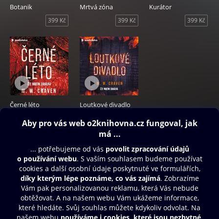
Botanik
Mrtvá zóna
Kurátor
399 Kč
399 Kč
399 Kč
Černé léto
Loutkové divadlo
399 Kč
399 Kč
Obsah ke stažení
Moje O2 Knihovna
Další zábava