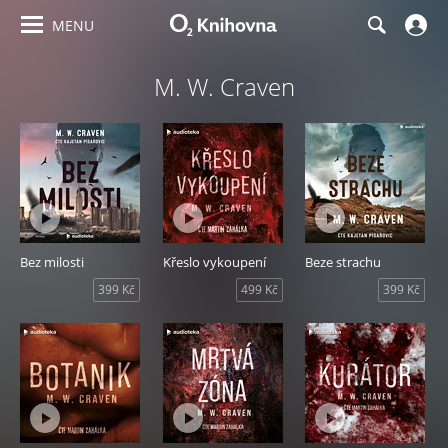
MENU
M. W. Craven
Bez milosti
Křeslo vykoupení
Beze strachu
399 Kč
499 Kč
399 Kč