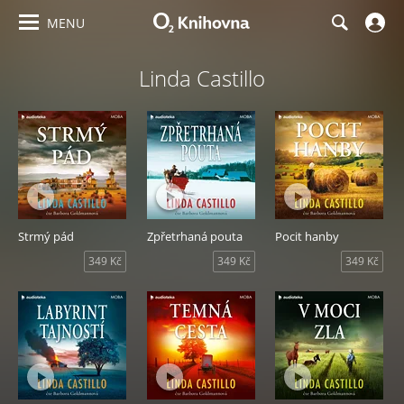
MENU
Linda Castillo
Strmý pád
Zpřetrhaná pouta
Pocit hanby
349 Kč
349 Kč
349 Kč