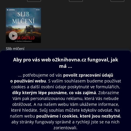
Slib mlčení
369 Kč
Obsah ke stažení
Moje O2 Knihovna
Další zábava
© O2 Czech Republic a.s.