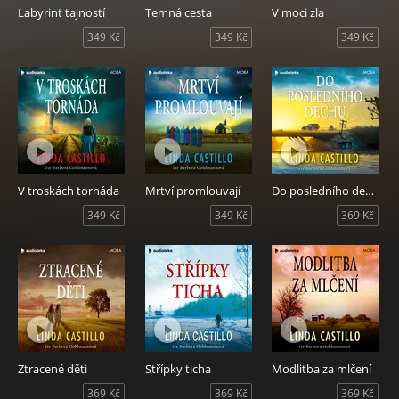
Labyrint tajností
Temná cesta
V moci zla
349 Kč
349 Kč
349 Kč
V troskách tornáda
Mrtví promlouvají
Do posledního dechu
349 Kč
349 Kč
369 Kč
Ztracené děti
Střípky ticha
Modlitba za mlčení
369 Kč
369 Kč
369 Kč