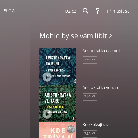
BLOG
O2.cz
Přihlásit se
Mohlo by se vám líbit
Aristokratka na koni
239 Kč
Aristokratka ve varu
219 Kč
Kde zpívají raci
348 Kč