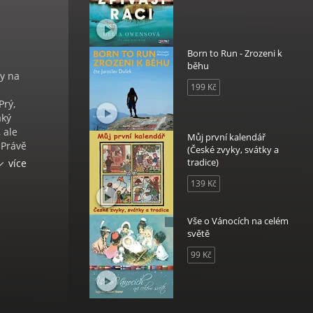
Born to Run - Zrozeni k
běhu
ly na
199 Kč
Prý,
aký
 ale
Můj první kalendář
„Právě
(České zvyky, svátky a
e
tradice)
více
139 Kč
icí
 se už
ní
Vše o Vánocích na celém
í
světě
 jako
99 Kč
imiž