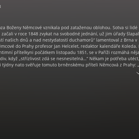
3
óza Boženy Němcové vznikala pod zataženou oblohou. Sotva si lidé
 začali v roce 1848 zvykat na svobodné jednání, už jim úřady šlapa
stí našich dnů a nad nestydatostí duchamorů“ lamentoval z Brna v
cové do Prahy profesor Jan Helcelet, redaktor kalendáře Koleda. 
ntimní přítelkyni počátkem listopadu 1851, se v Paříži rozmáhá něj
 div, když „střízlivost zdá se nesnesitelná…“ Někam je potřeba utéct,
ři týdny nato svěřuje tomuto brněnskému příteli Němcová z Prahy: 
vu o odvežení Hav.(líčka) do Tyrol – Nic, pranic nedokládám – jen ž
du naříkat jako Ty… jen pryč, pryč odtud!“ Pokus přesídlit s dětmi za
 Ďarmot ztroskotal. Smutné sloky z dávné písně.. A když už s troj
želova platu sama v Praze, kde hledat výdělek? V psaní? Osvědčila
ách, povídkách, obrazech života. Ne, žádné opakování, odvážná pa
u ještě nebylo. A do toho dlouhého vypravování vloží, co její pokolen
 a musí za politické reakce do krve bránit. Jako poselství pro národ,
še v tísni. Svět polosamot a neúplné rodiny se v těch „obrazech
a“ mění v moderní pospolitost.
e pouze na první pohled jako ze starého světa – jedná a myslí
duchu osmačtyřicátníků, sociálních utopistů a novohegeliánů, s n