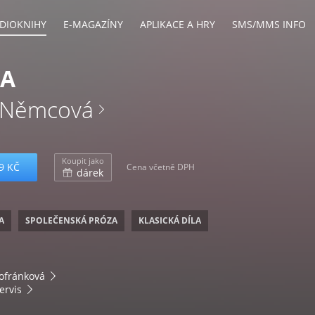
DIOKNIHY
E-MAGAZÍNY
APLIKACE A HRY
SMS/MMS INFO
KA
 Němcová
Koupit jako
9 KČ
Cena včetně DPH
dárek
A
SPOLEČENSKÁ PRÓZA
KLASICKÁ DÍLA
ofránková
ervis