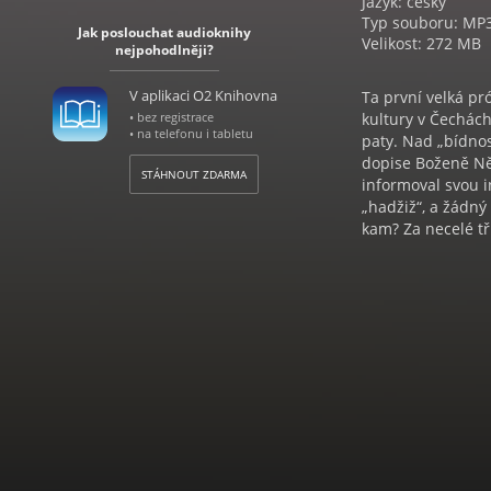
Jazyk: český
Typ souboru: MP
Jak poslouchat audioknihy
Velikost: 272 MB
nejpohodlněji?
V aplikaci O2 Knihovna
Ta první velká pr
• bez registrace
kultury v Čechách
• na telefonu i tabletu
paty. Nad „bídno
dopise Boženě Něm
STÁHNOUT ZDARMA
informoval svou i
„hadžiž“, a žádný
kam? Za necelé t
jsem dostala zprá
snad i já brzy bu
Josefem Němcem do
zůstávala bez man
předtím v pohádk
napíše něco, co t
vysnilo, protrpělo
povzbuzení pro du
venkovského život
Titulní postava j
svobodomyslně, v 