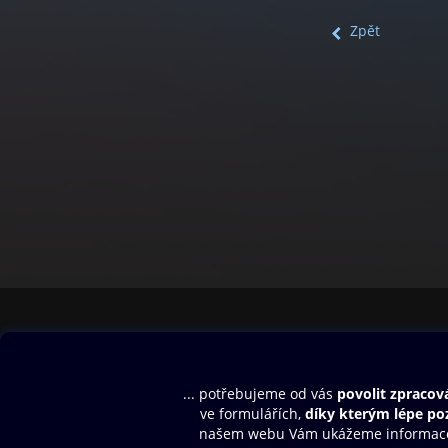
Zpět
Obsah ke stažení
Moje O2 Knih
Uvítací melodie
Přihlásit se
Aplikace a hry
E-knihy
Dárkový poukaz
SMS/MMS Info
Audioknihy
Nápověda
Blog