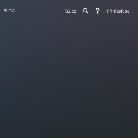
BLOG
O2.cz
Přihlásit se