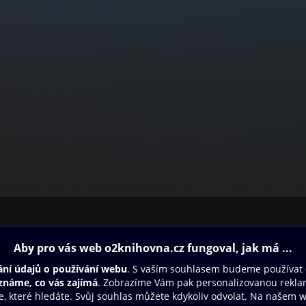
ovna
Další zábava
Oneplay
Oneplay Originály
Sport