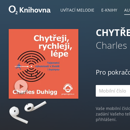
UVÍTACÍ MELODIE
E-KNIHY
AU
CHYTŘEJ
Charles
Pro pokrač
Vaše mobilní čísl
zadání Vašeho te
přihlášení.