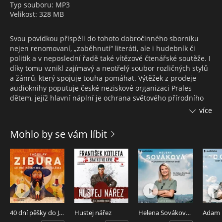
Typ souboru: MP3
Velikost: 328 MB
Svou povídkou přispěli do tohoto dobročinného sborníku
nejen renomovaní, „zaběhnutí“ literáti, ale i hudebník či
politik a v neposlední řadě také vítězové čtenářské soutěže. I
díky tomu vznikl zajímavý a neotřelý soubor rozličných stylů
a žánrů, který spojuje touha pomáhat. Výtěžek z prodeje
audioknihy poputuje české neziskové organizaci Prales
dětem, jejíž hlavní náplní je ochrana světového přírodního
dědictví na mezinárodní úrovni, podpora proti pytláckých
více
aktivit, vykupování deštného pralesa, vzdělávání a světový
monitoring zvířat za účelem jejich ochrany a tvorba
Mohlo by se vám líbit
vzdělávacích programů pro děti na pěti kontinentech.
Otcem projektu je Daniel Fiala, zakladatel a provozovatel
DatabazeKnih.cz, největšího knižního webu v Česku a na
Slovensku.
Audioknihu Povídky, které pomáhají čtou Jiří Ployhar, Martina
Hudečková, Lucie Pernetová, Jitka Ježková, Barbara
40 dní pěšky do Jeruzaléma
Hustej nářez
Helena Sováková: Plukovnice lidských duší
Nesvadbová a Vasil Fridrich.