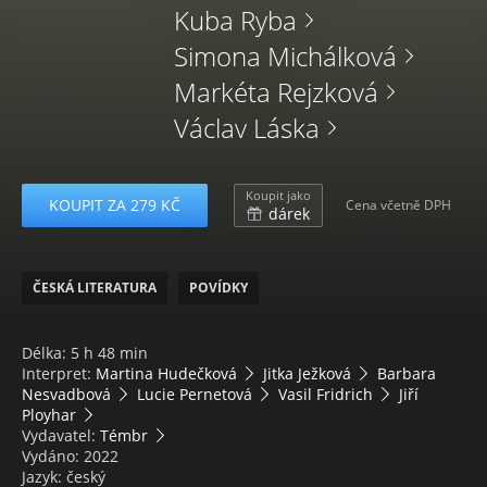
Kuba Ryba
Simona Michálková
Markéta Rejzková
Václav Láska
Koupit jako
KOUPIT ZA 279 KČ
Cena včetně DPH
dárek
ČESKÁ LITERATURA
POVÍDKY
Délka: 5 h 48 min
Interpret:
Martina Hudečková
Jitka Ježková
Barbara
Nesvadbová
Lucie Pernetová
Vasil Fridrich
Jiří
Ployhar
Vydavatel:
Témbr
Vydáno: 2022
Jazyk: český