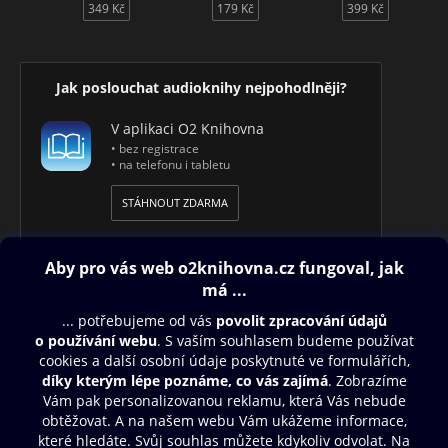
349 Kč
179 Kč
399 Kč
Jak poslouchat audioknihy nejpohodlněji?
V aplikaci O2 Knihovna
• bez registrace
• na telefonu i tabletu
STÁHNOUT ZDARMA
Obsah ke stažení
Moje O2 Knihovna
Další zábava