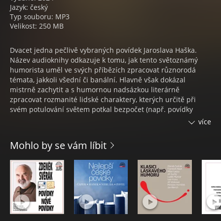
Jazyk: český
Typ souboru: MP3
Velikost: 250 MB
Dvacet jedna pečlivě vybraných povídek Jaroslava Haška.
Název audioknihy odkazuje k tomu, jak tento světoznámý
humorista uměl ve svých příbězích zpracovat různorodá
témata, jakkoli všední či banální. Hlavně však dokázal
mistrně zachytit a s humornou nadsázkou literárně
zpracovat rozmanité lidské charaktery, kterých určitě při
svém potulování světem potkal bezpočet (např. povídky
Aféra s dalekohledem, Malíř filozof, Můj kvartýrský se
více
zbláznil). Legraci si dokázal ztropit i sám ze sebe (např. O
upřímném přátelství, Jak jsem zachránil život jednomu
Mohlo by se vám líbit
člověku, Tři muži se žralokem). Za svůj život napsal Hašek
zhruba 1200 povídek, črt a humoresek, které povětšině
publikoval v různých časopisech.
OBSAH:
Názvy povídek
1. Aféra s dalekohledem
2. Pražské úřední noviny