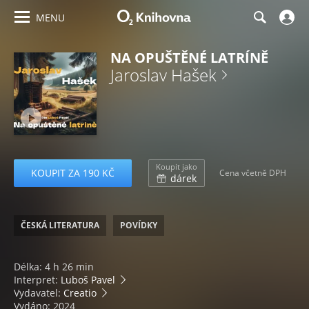
MENU
NA OPUŠTĚNÉ LATRÍNĚ
Jaroslav Hašek
Koupit jako
KOUPIT ZA 190 KČ
Cena včetně DPH
dárek
ČESKÁ LITERATURA
POVÍDKY
Délka: 4 h 26 min
Interpret:
Luboš Pavel
Vydavatel:
Creatio
Vydáno: 2024