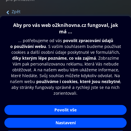
Zpět
Obsah ke stažení
Moje O2 Knihovna
Další zábava
© O2 Czech Republic a.s.
Nákupní řád
Přístupnost
Aplikace O2 Knihovna
Zásady zpracování osobních údajů
Čti a poslouchej své e-knihy a
Cookies
audioknihy rychleji a pohodlněji.