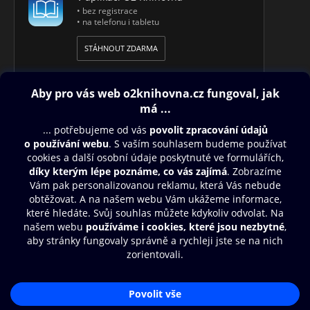
• bez registrace
• na telefonu i tabletu
STÁHNOUT ZDARMA
Obsah ke stažení
Moje O2 Knihovna
Další zábava
© O2 Czech Republic a.s.
Nákupní řád
Přístupnost
Aplikace O2 Knihovna
Zásady zpracování osobních údajů