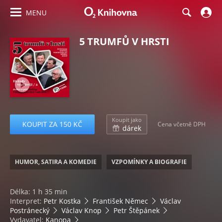
MENU
5 TRUMFŮ V HRSTI
Koupit jako
KOUPIT ZA 150 KČ
Cena včetně DPH
dárek
HUMOR, SATIRA A KOMEDIE
VZPOMÍNKY A BIOGRAFIE
Délka: 1 h 35 min
Interpret:
Petr Kostka
František Němec
Václav
Postránecký
Václav Knop
Petr Štěpánek
Vydavatel:
Kanopa