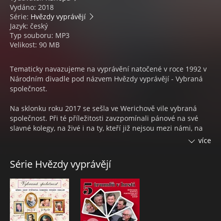
Vydáno: 2018
Série:
Hvězdy vyprávějí
Jazyk: český
Typ souboru: MP3
Velikost: 90 MB
Tematicky navazujeme na vyprávění natočené v roce 1992 v
Národním divadle pod názvem Hvězdy vyprávějí - Vybraná
společnost.
Na sklonku roku 2017 se sešla ve Werichově vile vybraná
společnost. Při té příležitosti zavzpomínali pánové na své
slavné kolegy, na živé i na ty, kteří již nejsou mezi námi, na
divadla, ve kterých působili a na svůj herecký život. Jak už to
více
tak bývá, veselých historek se vyrojilo habaděj, ohromně se
pobavili, a díky tomu, že jsme jejich vyprávění zaznamenali,
Série Hvězdy vyprávějí
můžete si je vyslechnout i vy. Myslím, že zklamaní nebudete.
5 trumfů v hrsti: Vybraná společnost 2 - audiokniha
obsahuje záznam vyprávění historek pěti známých českých
herců. Účinkují pánové Petr Kostka, Václav Postránecký,
František Němec, Petr Štěpánek a Václav Knop.