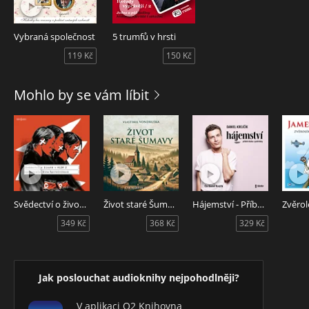
Vybraná společnost
5 trumfů v hrsti
119 Kč
150 Kč
Mohlo by se vám líbit
Svědectví o životě v KLDR 2
Život staré Šumavy
Hájemství - Příběh kluka z pohřebky
349 Kč
368 Kč
329 Kč
Jak poslouchat audioknihy nejpohodlněji?
V aplikaci O2 Knihovna