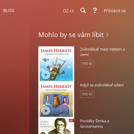
BLOG
O2.cz
Přihlásit se
Mohlo by se vám líbit
Zvěrolékař mezi nebem a
zemí
398 Kč
Když se zvěrolékař ožení
398 Kč
Povídky Šimka a
Grossmanna