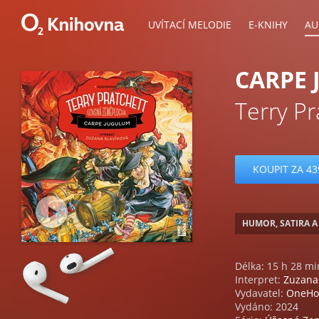
UVÍTACÍ MELODIE
E-KNIHY
AU
CARPE
Terry Pr
KOUPIT ZA 43
HUMOR, SATIRA A
Délka: 15 h 28 mi
Interpret:
Zuzana 
Vydavatel:
OneHo
Vydáno: 2024