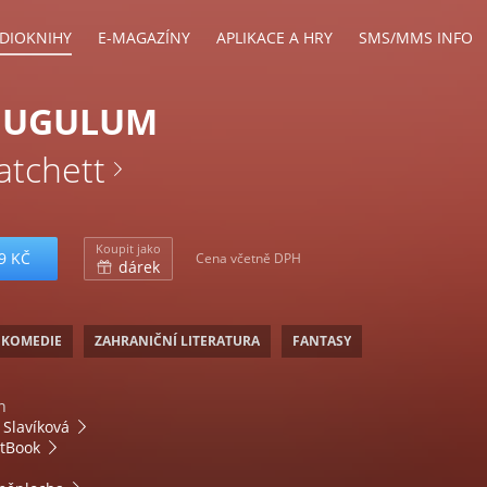
DIOKNIHY
E-MAGAZÍNY
APLIKACE A HRY
SMS/MMS INFO
 JUGULUM
atchett
Koupit jako
9 KČ
Cena včetně DPH
dárek
 KOMEDIE
ZAHRANIČNÍ LITERATURA
FANTASY
n
Slavíková
tBook