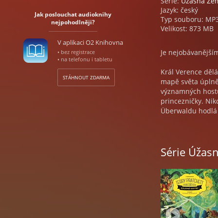
Série:
Úžasná Ze
Jazyk: český
Jak poslouchat audioknihy
Typ souboru: MP
nejpohodlněji?
Velikost: 873 MB
V aplikaci O2 Knihovna
Je nejobávanější
• bez registrace
• na telefonu i tabletu
Král Verence dělá
STÁHNOUT ZDARMA
mapě světa úplně 
významných hostů,
princezničky. Nik
Überwaldu hodlá 
královstvím.
A co čert nechtěl
Série Úžas
náhodou nedostal
je tu ale Stařenk
upírobijců, mezi 
královna s dcerko
Audiokniha je so
budou čelit tento
krku“ – hovoří ce