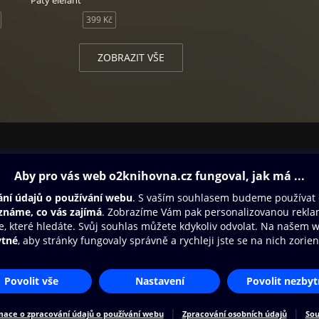
Pátý elefant
399 Kč
 jugulum obsahuje další fantasy příběh ze série Úžasná Zeměploc
atchetta. Čte Zuzana Slavíková.
ZOBRAZIT VŠE
ovna
Další zábava
Oneplay
Oneplay Originály
Sport
Přístupnost
Zásady zpracování osobních údajů
Cookies
Na