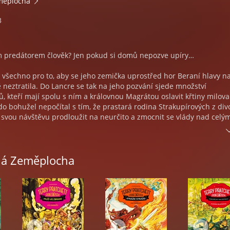
měplocha
3
m predátorem člověk? Jen pokud si domů nepozve upíry…
 všechno pro to, aby se jeho zemička uprostřed hor Beraní hlavy n
neztratila. Do Lancre se tak na jeho pozvání sjede množství
 kteří mají spolu s ním a královnou Magrátou oslavit křtiny milov
do bohužel nepočítal s tím, že prastará rodina Strakupírových z di
svou návštěvu prodloužit na neurčito a zmocnit se vlády nad celý
, nejmocnější místní čarodějka Bábi Zlopočasná pozvánku nešťastn
ná Zeměplocha
a, ba dokonce to vypadá, že se rozhodla nadobro odejít ze scény. 
a Oggová, která se postaví do čela nezkušených, avšak odhodlaných
nimiž nechybí mladá čarodějka s rozpolcenou osobností, svržená
u na zádech či omnijský kněz procházející nebezpečnou krizí víry.
učástí řady o čarodějkách v rámci série ÚŽASNÁ ZEMĚPLOCHA. A k
krát? Inu, heslo Carpe jugulum – v překladu Stařenky Oggové „jdi j
lkem jasně…