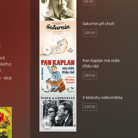
69 Kč
Saturnin při chuti
399 Kč
a
ané
Pan Kaplan má stále
vokého
třídu rád
m
289 Kč
více
ou
Pořád
V klokotu velkoměsta
339 Kč
omu
im po