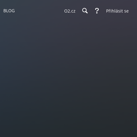
BLOG
O2.cz
Přihlásit se