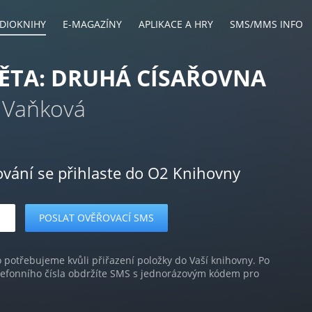
DIOKNIHY
E-MAGAZÍNY
APLIKACE A HRY
SMS/MMS INFO
ĚTA: DRUHÁ CÍSAŘOVNA
 Vaňková
ování se přihlaste do O2 Knihovny
o potřebujeme kvůli přiřazení položky do Vaší knihovny. Po
lefonního čísla obdržíte SMS s jednorázovým kódem pro