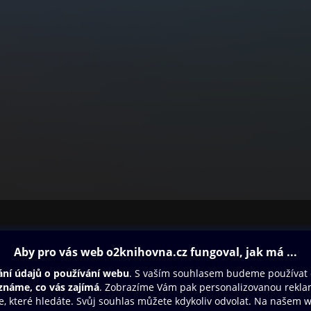
ovna
Další zábava
Oneplay
Oneplay Originály
Sport