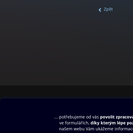
Zpět
Obsah ke stažení
Moje O2 Knih
Uvítací melodie
Přihlásit se
Aplikace a hry
E-knihy
Dárkový poukaz
SMS/MMS Info
Audioknihy
Nápověda
Blog