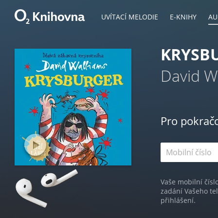
UVÍTACÍ MELODIE
E-KNIHY
AU
KRYSB
David W
Pro pokrač
Vaše mobilní čísl
zadání Vašeho te
přihlášení.