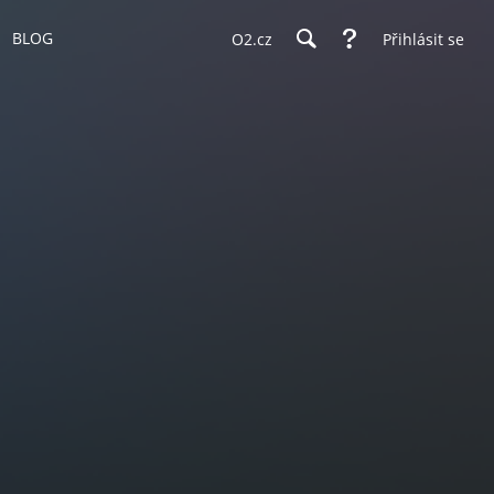
BLOG
O2.cz
Přihlásit se