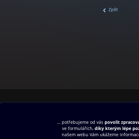
Zpět
Obsah ke stažení
Moje O2 Knih
Uvítací melodie
Přihlásit se
Aplikace a hry
E-knihy
Dárkový poukaz
SMS/MMS Info
Audioknihy
Nápověda
Blog