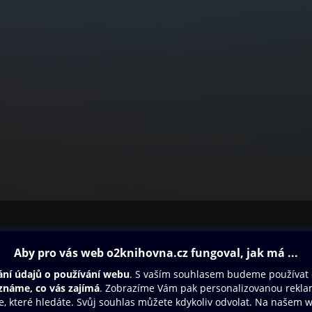
ovna
Další zábava
Oneplay
Oneplay Originály
Sport