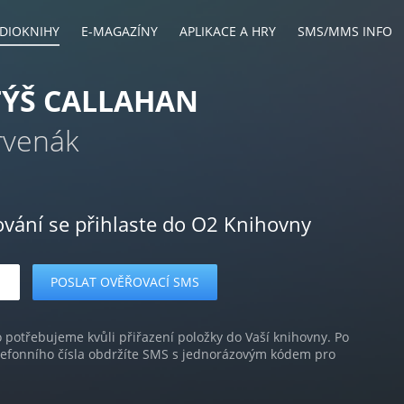
DIOKNIHY
E-MAGAZÍNY
APLIKACE A HRY
SMS/MMS INFO
TÝŠ CALLAHAN
rvenák
ování se přihlaste do O2 Knihovny
o potřebujeme kvůli přiřazení položky do Vaší knihovny. Po
lefonního čísla obdržíte SMS s jednorázovým kódem pro