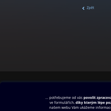
Zpět
Obsah ke stažení
Moje O2 Knih
Uvítací melodie
Přihlásit se
Aplikace a hry
E-knihy
Dárkový poukaz
SMS/MMS Info
Audioknihy
Nápověda
Blog