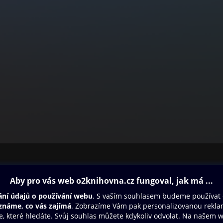
ovna
Další zábava
Oneplay
Oneplay Originály
Sport