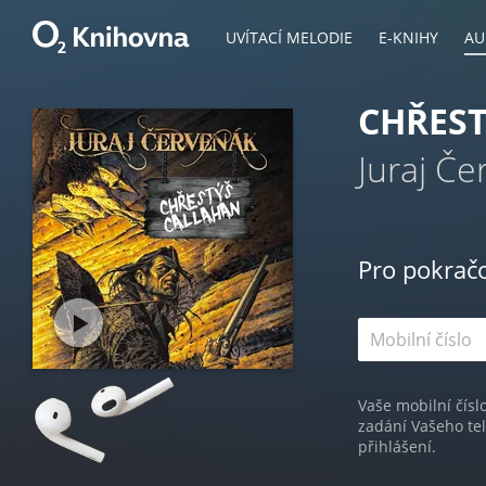
UVÍTACÍ MELODIE
E-KNIHY
AU
CHŘES
Juraj Če
Pro pokrač
Vaše mobilní čísl
zadání Vašeho te
přihlášení.