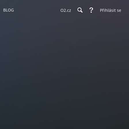
BLOG
O2.cz
Přihlásit se