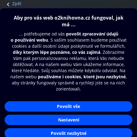
Zpět
Obsah ke stažení
Moje O2 Knihovna
Další zábava
© O2 Czech Republic a.s.
Nákupní řád
Přístupnost
Aplikace O2 Knihovna
Zásady zpracování osobních údajů
Čti a poslouchej své e-knihy a
Cookies
audioknihy rychleji a pohodlněji.
Nastavení cookies