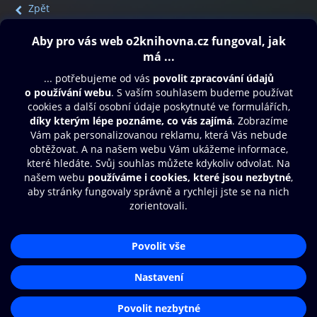
Zpět
Obsah ke stažení
Moje O2 Knihovna
Další zábava
© O2 Czech Republic a.s.
Nákupní řád
Přístupnost
Aplikace O2 Knihovna
Zásady zpracování osobních údajů
Čti a poslouchej své e-knihy a
Cookies
audioknihy rychleji a pohodlněji.
Nastavení cookies