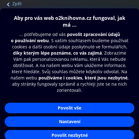
Zpět
Obsah ke stažení
Moje O2 Knihovna
Další zábava
© O2 Czech Republic a.s.
Nákupní řád
Přístupnost
Aplikace O2 Knihovna
Zásady zpracování osobních údajů
Čti a poslouchej své e-knihy a
Cookies
audioknihy rychleji a pohodlněji.
Nastavení cookies