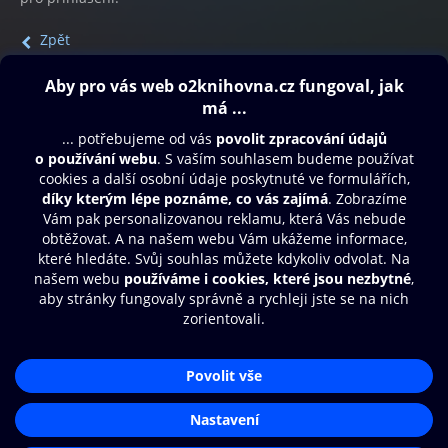
Zpět
Obsah ke stažení
Moje O2 Knihovna
Další zábava
© O2 Czech Republic a.s.
Nákupní řád
Přístupnost
Aplikace O2 Knihovna
Zásady zpracování osobních údajů
Čti a poslouchej své e-knihy a
Cookies
audioknihy rychleji a pohodlněji.