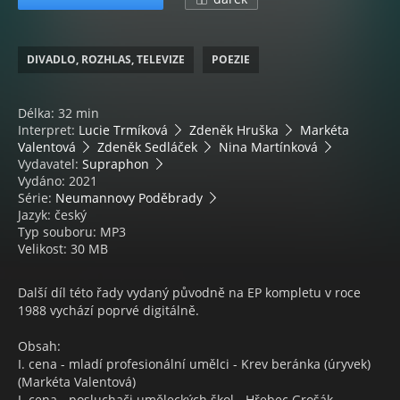
DIVADLO, ROZHLAS, TELEVIZE
POEZIE
Délka: 32 min
Interpret:
Lucie Trmíková
Zdeněk Hruška
Markéta
Valentová
Zdeněk Sedláček
Nina Martínková
Vydavatel:
Supraphon
Vydáno: 2021
Série:
Neumannovy Poděbrady
Jazyk: český
Typ souboru: MP3
Velikost: 30 MB
Další díl této řady vydaný původně na EP kompletu v roce
1988 vychází poprvé digitálně.
Obsah:
I. cena - mladí profesionální umělci - Krev beránka (úryvek)
(Markéta Valentová)
I. cena - posluchači uměleckých škol - Hřebec Grošák