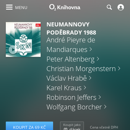
MENU
NEUMANNOVY
PODĚBRADY 1988
André Pieyre de
Mandiarques
Peter Altenberg
Christian Morgenstern
Václav Hrabě
Karel Kraus
Robinson Jeffers
Wolfgang Borcher
Koupit jako
KOUPIT ZA 69 KČ
Cena včetně DPH
dárek