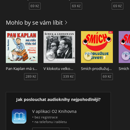
69 Kč
69 Kč
69 Kč
Mohlo by se vám líbit
Pan Kaplan má stále třídu rád
V klokotu velkoměsta
Smích prodlužuje život! 7
289 Kč
339 Kč
69 Kč
Jak poslouchat audioknihy nejpohodlněji?
V aplikaci O2 Knihovna
• bez registrace
• na telefonu i tabletu