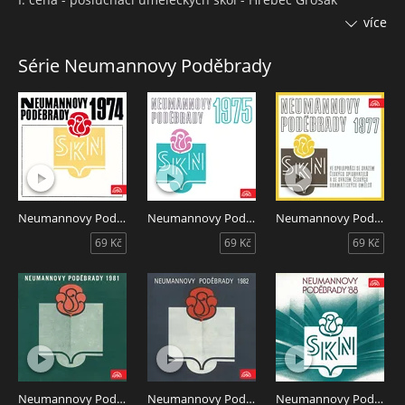
(úryvek) (Lucie Trmíková)
více
I. cena - posluchači uměleckých škol - Pár tónů (Zdeněk
Hruška)
Série Neumannovy Poděbrady
II. cena - mladí profesionální umělci - Dlouhou, dlouhou ulicí
(úryvek) (Zdeněk Sedláček)
II. cena - mladí profesionální umělci - Montáž z básní a úvah
Christiana Morgensterna, Petra Altenberga a Karla Krause
(úryvky) (Nina Martínková)
Audiokniha Neumannovy Poděbrady 1988 obsahuje
celostátní přehlídku uměleckého přednesu. Dílo vycházelo
od roku 1974 na deskách Supraphonu.
Neumannovy Poděbrady 1974
Neumannovy Poděbrady 1975
Neumannovy Poděbrady 1977
69 Kč
69 Kč
69 Kč
Neumannovy Poděbrady 1981
Neumannovy Poděbrady 1982
Neumannovy Poděbrady 1988