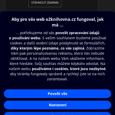
STÁHNOUT ZDARMA
Obsah ke stažení
Moje O2 Knihovna
Další zábava
© O2 Czech Republic a.s.
Nákupní řád
Přístupnost
Aplikace O2 Knihovna
Zásady zpracování osobních údajů
Čti a poslouchej své e-knihy a
Cookies
audioknihy rychleji a pohodlněji.
Nastavení cookies