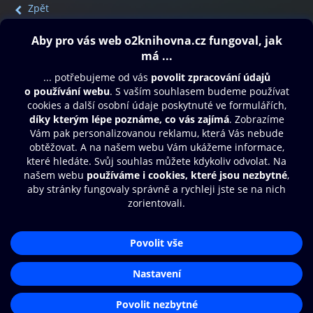
Zpět
Obsah ke stažení
Moje O2 Knihovna
Další zábava
© O2 Czech Republic a.s.
Nákupní řád
Přístupnost
Aplikace O2 Knihovna
Zásady zpracování osobních údajů
Čti a poslouchej své e-knihy a
Cookies
audioknihy rychleji a pohodlněji.
Nastavení cookies