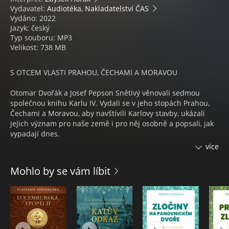
Vydavatel:
Audiotéka, Nakladatelství ČAS
Vydáno: 2022
Jazyk: český
Typ souboru: MP3
Velikost: 738 MB
S OTCEM VLASTI PRAHOU, ČECHAMI A MORAVOU
Otomar Dvořák a Josef Pepson Snětivý věnovali sedmou
společnou knihu Karlu IV. Vydali se v jeho stopách Prahou,
Čechami a Moravou, aby navštívili Karlovy stavby, ukázali
jejich význam pro naše země i pro něj osobně a popsali, jak
vypadají dnes.
více
Některé z jeho počinů, např. Karlštejn, chrám sv. Víta či
Karlův most, zná každý. Existuje však spousta dalších, méně
Mohlo by se vám líbit
známých hradů, klášterů a kostelů, o nichž se příliš neví, že
je založil, nebo alespoň zásadním způsobem upravil,
poznamenal je svou přítomností a prožil na nich důležité, ba
osudové chvíle své pozemské pouti. Karlova snaha učinit z
Čech a Prahy centrum Římské říše nás obohatila o celou
řadu skvělých, jedinečných staveb. Otomar a Pepson