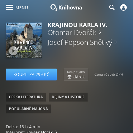
MENU
KRAJINOU KARLA IV.
Otomar Dvořák
Josef Pepson Snětivý
Koupit jako
KOUPIT ZA 299 KČ
Cena včetně DPH
dárek
ČESKÁ LITERATURA
DĚJINY A HISTORIE
POPULÁRNĚ NAUČNÁ
Délka: 13 h 4 min
Interpret:
Zbyšek Horák