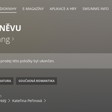
DIOKNIHY
E-MAGAZÍNY
APLIKACE A HRY
SMS/MMS INFO
HNĚVU
ang
 prodej této položky byl ukončen.
ERATURA
SOUČASNÁ ROMANTIKA
n
Holý
Kateřina Peřinová