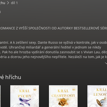
íchu
díl 1
3
ROMANCE Z VYŠŠÍ SPOLEČNOSTI OD AUTORKY BESTSELLEROVÉ SÉR
ntní. A k zešílení sexy. Dante Russo se vyžívá v kontrole, jak v oso
ivotě. Uhrančivý miliardář a generální ředitel v jednom se nikdy
. Pak ho ale hrozba vydírání donutila zasnoubit se s Vivian Lau, dě
ria a dcerou jeho nejnovějšího nepřítele. Nezáleží na tom, jak je 
Dante hodlá udělat vše, co je v jeho silách, aby zasnoubení zrušil. J
: teď, když ji má... nemůže už být bez ní.
vé hříchu
hněvu, autorka Ana Huang, čtou Kateřina Peřinová a Marek Holý.