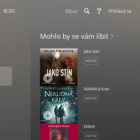
BLOG
O2.cz
Přihlásit se
Mohlo by se vám líbit
Jako stín
449 Kč
Neklidná krev
699 Kč
Eldest
349 Kč