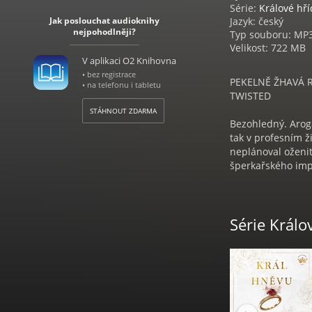
Série:
Králové hř
Jak poslouchat audioknihy
Jazyk: český
nejpohodlněji?
Typ souboru: MP
Velikost: 722 MB
V aplikaci O2 Knihovna
• bez registrace
PEKELNĚ ŽHAVÁ 
• na telefonu i tabletu
TWISTED
STÁHNOUT ZDARMA
Bezohledný. Aroga
tak v profesním ž
neplánoval oženit
šperkařského impé
nebo okouzlující. 
ale jeden problém
Série Králo
Audiokniha Král 