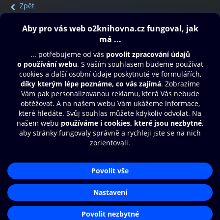
Zpět
Obsah ke stažení
Moje O2 Knihovna
Další zábava
© O2 Czech Republic a.s.
Nákupní řád
Přístupnost
Aplikace O2 Knihovna
Zásady zpracování osobních údajů
Čti a poslouchej své e-knihy a
Cookies
audioknihy rychleji a pohodlněji.
Nastavení cookies