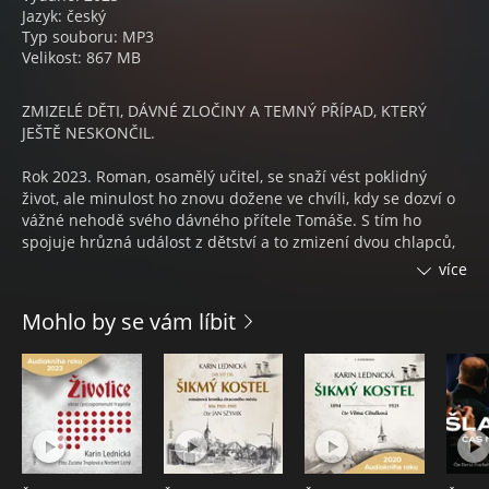
Jazyk: český
Typ souboru: MP3
Velikost: 867 MB
ZMIZELÉ DĚTI, DÁVNÉ ZLOČINY A TEMNÝ PŘÍPAD, KTERÝ
JEŠTĚ NESKONČIL.
Rok 2023. Roman, osamělý učitel, se snaží vést poklidný
život, ale minulost ho znovu dožene ve chvíli, kdy se dozví o
vážné nehodě svého dávného přítele Tomáše. S tím ho
spojuje hrůzná událost z dětství a to zmizení dvou chlapců,
kteří se nikdy nenašli. Krátce po nehodě mizí další dítě,
více
Romanův vlastní žák. Náhoda, nebo se opakuje něco, co
mělo zůstat navždy zapomenuto?
Mohlo by se vám líbit
Do případu se nečekaně pouští i Alexandr Patera, bývalý
kriminalista, jehož život tragicky ovlivnilo právě tehdejší
zmizení dětí. Patera i Roman se nezávisle na sobě vydávají
po stopách, které je zavedou hluboko do minulosti. Do doby,
kdy se zlo teprve rodilo a nikdo si jeho existenci nechtěl
připustit.