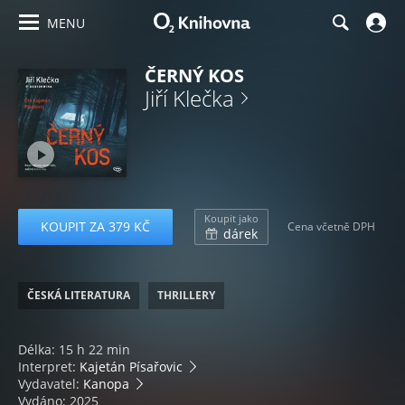
MENU
ČERNÝ KOS
Jiří Klečka
Koupit jako
KOUPIT ZA 379 KČ
Cena včetně DPH
dárek
ČESKÁ LITERATURA
THRILLERY
Délka: 15 h 22 min
Interpret:
Kajetán Písařovic
Vydavatel:
Kanopa
Vydáno: 2025