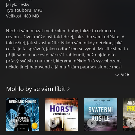
Jazyk: český
Typ souboru: MP3
Velikost: 480 MB
Nechci vám mazat med kolem huby, takže to řeknu na
rovinu – život může být tak lehkej, jak si ho sami uděláte. A
tak těžkej, jak si zasloužíte. Nikdo vám nikdy neřekne, jaká
cesta je ta správná, jakou odbočkou se vydat. Musíte si na to
přijít sami a po cestě párkrát zabloudit, než najdete to
prťavý světýlko na konci, kterýmu někdo říká vysvobození,
někdo jinej happyend a já mu říkám paprsek slunce mezi
záclonama během ranní kocoviny. Nikdo o něj nestojí, ale
více
každej ví, že přijde…
Mohlo by se vám líbit
Mně přišla do kanceláře dáma v červeným. I přes sladkej
sexy úsměv její oči volaly o pomoc. Co jsem udělal? Koukal
jsem přes kameru, jak si dělá kafe, a přemýšlel o tom, proč
zrovna tahle ženská zkouší vyhledat detektiva. Možná bych jí
pomohl. Možná i jo, ale moc času na rozmyšlenou jsem
nedostal. Pak mě okolnosti tak moc semlely, že ani medovej
Jack nepomáhal. A někde tam venku je někdo, kdo touží po
mojí hlavě…