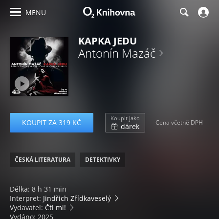
MENU
KAPKA JEDU
Antonín Mazáč
Koupit jako
KOUPIT ZA 319 KČ
Cena včetně DPH
dárek
ČESKÁ LITERATURA
DETEKTIVKY
Délka: 8 h 31 min
Interpret:
Jindřich Zřídkaveselý
Vydavatel:
Čti mi!
Vydáno: 2025