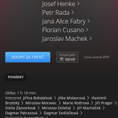
Josef Henke
Petr Rada
Jana Alice Fabry
Florian Cusano
Jaroslav Machek
Koupit jako
KOUPIT ZA 139 KČ
Cena včetně DPH
dárek
POHÁDKY
Délka: 1 h 18 min
Interpret:
Jiřina Bohdalová
Jitka Molavcová
Vlastimil
Brodský
Miroslav Moravec
Marie Rottrová
Jiří Prager
Stella Zázvorková
Miroslav Doležal
Jiří Macháček
Dagmar Patrasová
Dagmar Sedláčková
Vydavatel:
Supraphon