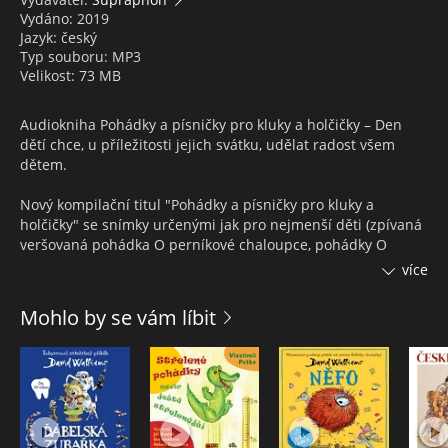
Vydáno: 2019
Jazyk: český
Typ souboru: MP3
Velikost: 73 MB
Audiokniha Pohádky a písničky pro kluky a holčičky – Den
dětí chce, u příležitosti jejich svátku, udělat radost všem
dětem.
Nový kompilační titul "Pohádky a písničky pro kluky a
holčičky" se snímky určenými jak pro nejmenší děti (zpívaná
veršovaná pohádka O perníkové chaloupce, pohádky O
myšce a medvědovi, Čtyři pejsci na výletě, písničky
více
Ukolébavka pro hlemýždě, Včelka Mája a další), tak i větší
dětské posluchače (pohádky Zlatý chléb, Divoký Bill, písničky
Mohlo by se vám líbit
Sluníčko, Vydařený školní výlet, Prázdniny jsou v pekle a
další) jsme připravili ke Dnu dětí pouze pro digitální
obchody.
OBSAH:
1. O perníkové chaloupce
2. Proč se pes hněvá na kočku