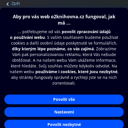
Zpět
Obsah ke stažení
Moje O2 Knihovna
Další zábava
© O2 Czech Republic a.s.
Nákupní řád
Přístupnost
Aplikace O2 Knihovna
Zásady zpracování osobních údajů
Čti a poslouchej své e-knihy a
Cookies
audioknihy rychleji a pohodlněji.
Nastavení cookies