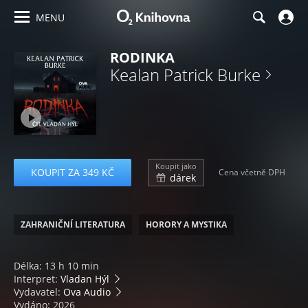
MENU
RODINKA
Kealan Patrick Burke
Koupit jako
KOUPIT ZA 349 KČ
Cena včetně DPH
dárek
ZAHRANIČNÍ LITERATURA
HORORY A MYSTIKA
Délka: 13 h 10 min
Interpret:
Vladan Hýl
Vydavatel:
Ova Audio
Vydáno: 2026