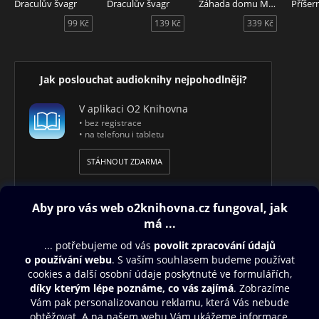
Draculův švagr
Draculův švagr
Záhada domu Marwicků
Příšer
99 Kč
139 Kč
339 Kč
Jak poslouchat audioknihy nejpohodlněji?
V aplikaci O2 Knihovna
• bez registrace
• na telefonu i tabletu
STÁHNOUT ZDARMA
Obsah ke stažení
Moje O2 Knihovna
Další zábava