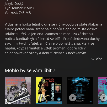
Jazyk: český
Typ souboru: MP3
Velikost: 743 MB
V dusném horku letního dne se v Elkwoodu ve státě Alabama
Claire potácí nahá, zraněná a napůl slepá od místa děsivé
události. Přežila jen ona. Zatímco se modlí za záchranu,
rodina kanibalských šílenců se blíží. Pronásledovaná duchy
svých mrtvých přátel, sní Claire o pomstě… snu, který se
naplní, když zármutek a vztek promění dobré lidi v
chladnokrevné vrahy a donutí cizince k nečekaným
spojenectvím. Je čas se do Elkwoodu vrátit.
více
Hudba: Jakub Krajíček / Režie: Vladan Hýl
Mohlo by se vám líbit
Audiokniha Rodinka, autor Kealan Patrick Burke, čte Vladan
Hýl.