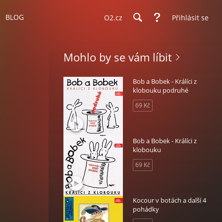
BLOG
O2.cz
Přihlásit se
Mohlo by se vám líbit
Bob a Bobek - Králíci z
klobouku podruhé
69 Kč
Bob a Bobek - Králíci z
klobouku
69 Kč
Kocour v botách a další 4
pohádky