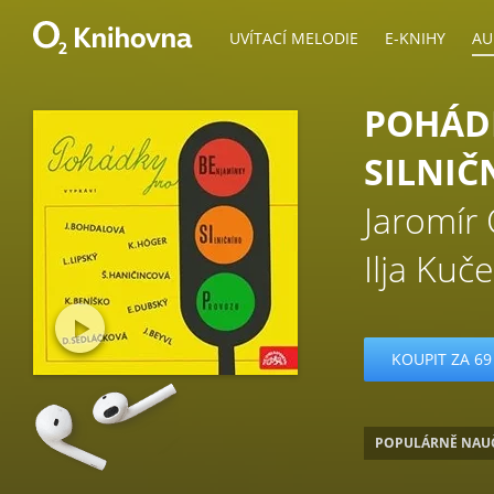
UVÍTACÍ MELODIE
E-KNIHY
AU
POHÁD
SILNIČ
Jaromír
Ilja Kuč
KOUPIT ZA 69
POPULÁRNĚ NAU