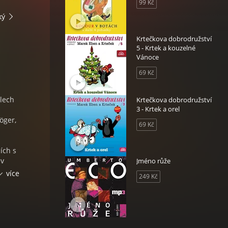
99 Kč
ký
Krtečkova dobrodružství
5 - Krtek a kouzelné
Vánoce
69 Kč
lech
Krtečkova dobrodružství
3 - Krtek a orel
öger,
69 Kč
ích s
 v
Jméno růže
áděny
více
249 Kč
pánky