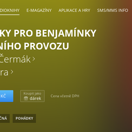
DIOKNIHY
E-MAGAZÍNY
APLIKACE A HRY
SMS/MMS INFO
KY PRO BENJAMÍNKY
NÍHO PROVOZU
 Čermák
era
Koupit jako
 KČ
Cena včetně DPH
dárek
ČNÁ
POHÁDKY