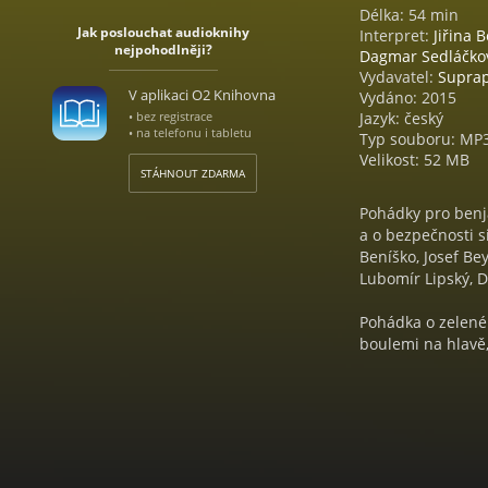
Délka: 54 min
Jak poslouchat audioknihy
Interpret:
Jiřina 
nejpohodlněji?
Dagmar Sedláčko
Vydavatel:
Supra
V aplikaci O2 Knihovna
Vydáno: 2015
• bez registrace
Jazyk: český
• na telefonu i tabletu
Typ souboru: MP
Velikost: 52 MB
STÁHNOUT ZDARMA
Pohádky pro benj
a o bezpečnosti s
Beníško, Josef Be
Lubomír Lipský, 
Pohádka o zelené
boulemi na hlavě,
roce 1973 v Supr
Českou televizí j
Pohádky o pravidl
Haničincové, Jiři
podobě.