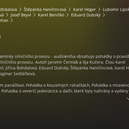
Bohdalová
Štěpánka Haničincová
Karel Höger
Lubomír Lips
vá
Josef Beyvl
Karel Beníško
Eduard Dubský
phon
3
amínky silničního provozu - audiokniha obsahuje pohádky o pravid
ilničního provozu. Autoři Jaromír Čermák a Ilja Kučera. Čtou Karel
yvl, Jiřina Bohdalová, Eduard Dubský, Štěpánka Haničincová, Karel H
Dagmar Sedláčková.
m panáčkovi, Pohádka o kouzelných rohačkách, Pohádka o mravenc
 Pohádka o veverčí jedenáctce a další, které byly nahrány a vydány
aphonu, byly později v roce 1984 dokonce v animované podobě uv
ako Večerníček.
ech a o bezpečnosti silničního provozu v podání Karla Högera, Ště
ny Bohdalové, Lubomíra Lipského a dalších uvádíme nyní v digitální