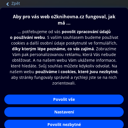
Zpět
Obsah ke stažení
Moje O2 Knihovna
Další zábava
© O2 Czech Republic a.s.
Nákupní řád
Přístupnost
Aplikace O2 Knihovna
Zásady zpracování osobních údajů
Čti a poslouchej své e-knihy a
Cookies
audioknihy rychleji a pohodlněji.
Nastavení cookies