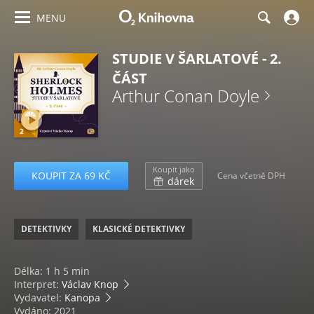
MENU
STUDIE V ŠARLATOVÉ - 2.
ČÁST
Arthur Conan Doyle
Koupit jako
KOUPIT ZA 69 KČ
Cena včetně DPH
dárek
DETEKTIVKY
KLASICKÉ DETEKTIVKY
Délka: 1 h 5 min
Interpret:
Václav Knop
Vydavatel:
Kanopa
Vydáno: 2021