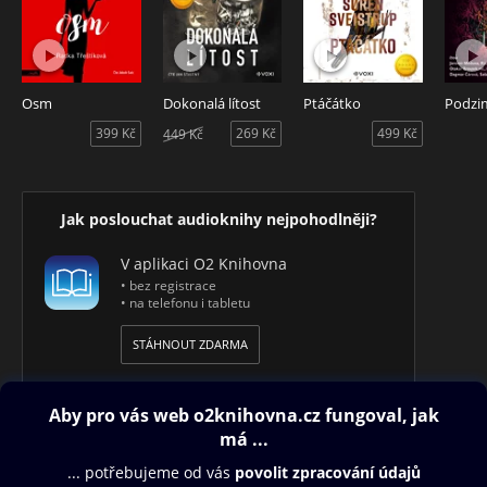
Osm
Dokonalá lítost
Ptáčátko
Podzi
399 Kč
269 Kč
499 Kč
449 Kč
Jak poslouchat audioknihy nejpohodlněji?
V aplikaci O2 Knihovna
• bez registrace
• na telefonu i tabletu
STÁHNOUT ZDARMA
Obsah ke stažení