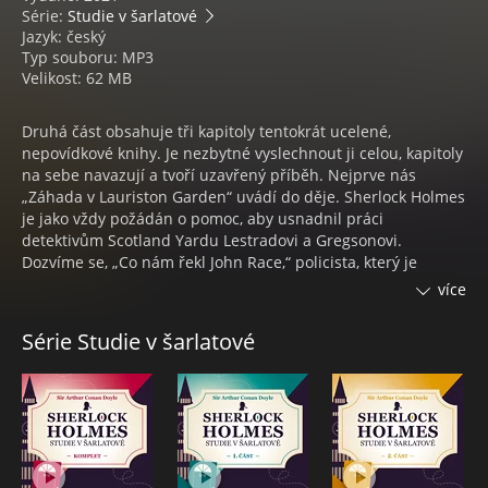
Série:
Studie v šarlatové
Jazyk: český
Typ souboru: MP3
Velikost: 62 MB
Druhá část obsahuje tři kapitoly tentokrát ucelené,
nepovídkové knihy. Je nezbytné vyslechnout ji celou, kapitoly
na sebe navazují a tvoří uzavřený příběh. Nejprve nás
„Záhada v Lauriston Garden“ uvádí do děje. Sherlock Holmes
je jako vždy požádán o pomoc, aby usnadnil práci
detektivům Scotland Yardu Lestradovi a Gregsonovi.
Dozvíme se, „Co nám řekl John Race,“ policista, který je
klíčovým svědkem záhadné vraždy. A „Po inzerátu návštěva“
více
si přijde do Baker Street pro důležitý předmět, aby s ním
neodvratně zmizela.
Série Studie v šarlatové
Sherlock Holmes: Studie v šarlatové – 2. část. Autor Arthur
Conan Doyle, čte Václav Knop.