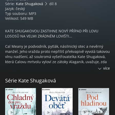
Série:
Kate Shugaková
díl 8
Jazyk: český
Typ souboru: MP3
Velikost: 549 MB
KATE SHUGAKOVOU ZASTIHNE NOVÝ PŘÍPAD PŘI LOVU
LOSOSŮ NA VELMI ZRÁDNÉM LOVIŠTI...
Cal Meany je podvodník, pytlák, násilnický otec a nevěrný
manžel. Jeho vražda proto nepříliš překvapivě vyvolá takovou
vlnu nadšení, až soukromá vyšetřovatelka Kate Shugaková,
která Calovu mrtvolu vyloví ze zátoky Alaganik, uvažuje, zda
má vraha zatknout, nebo ho pochválit. Překvapivé ovšem je,
více
že tělo nese známky zmlácení, smrtelného pobodání,
uškrcení a utopení.
Série Kate Shugaková
Hlavními podezřelými se stávají Meanyho nepříliš
zarmoucená manželka a jeho děti. Motiv k vraždě by ovšem
měla i většina sousedů. Nicméně poté, co se okolnosti
dramaticky vyhrotí, začne Kate uvažovat o tom, že tenhle
neobvyklý případ možná nepůjde tak snadno vyřešit...