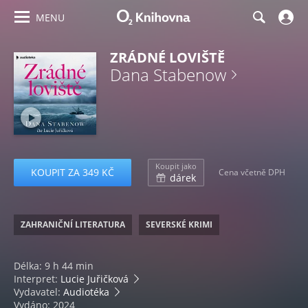
MENU
ZRÁDNÉ LOVIŠTĚ
Dana Stabenow
Koupit jako
KOUPIT ZA 349 KČ
Cena včetně DPH
dárek
ZAHRANIČNÍ LITERATURA
SEVERSKÉ KRIMI
Délka: 9 h 44 min
Interpret:
Lucie Juřičková
Vydavatel:
Audiotéka
Vydáno: 2024