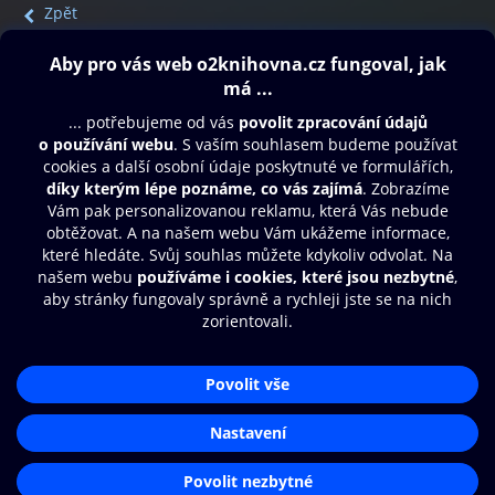
Zpět
Obsah ke stažení
Moje O2 Knihovna
Další zábava
© O2 Czech Republic a.s.
Nákupní řád
Přístupnost
Aplikace O2 Knihovna
Zásady zpracování osobních údajů
Čti a poslouchej své e-knihy a
Cookies
audioknihy rychleji a pohodlněji.
Nastavení cookies