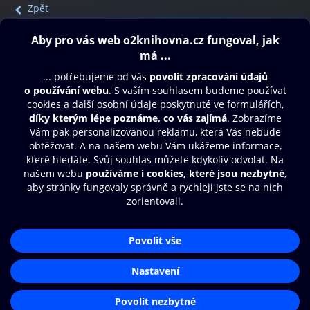
Zpět
Obsah ke stažení
Moje O2 Knihovna
Další zábava
© O2 Czech Republic a.s.
Nákupní řád
Přístupnost
Aplikace O2 Knihovna
Zásady zpracování osobních údajů
Čti a poslouchej své e-knihy a
Cookies
audioknihy rychleji a pohodlněji.
Nastavení cookies