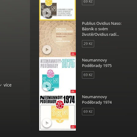
69 Kč
Publius Ovidius Naso:
Básník o svém
životě/Ovidius radí...
29 Kč
Neumannovy
Poděbrady 1975
69 Kč
více
Neumannovy
Poděbrady 1974
69 Kč
a