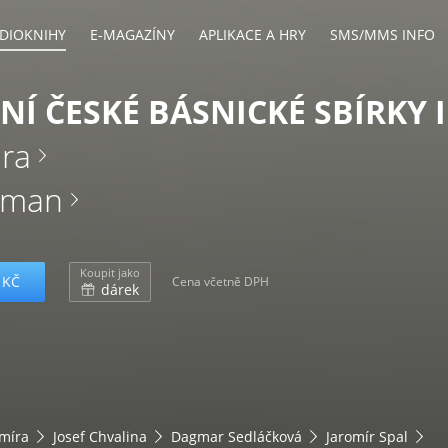
DIOKNIHY
E-MAGAZÍNY
APLIKACE A HRY
SMS/MMS INFO
Í ČESKÉ BÁSNICKÉ SBÍRKY I
ora
oman
Koupit jako
 KČ
Cena včetně DPH
dárek
amíra
Josef Chvalina
Dagmar Sedláčková
Jaromír Spal