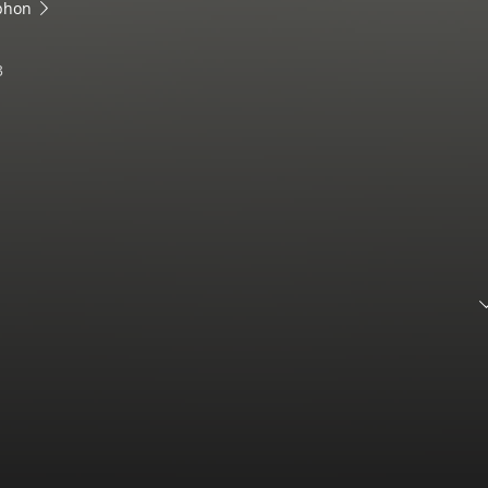
phon
3
nické sbírky II - původní básně autorů Josefa Hory a Karla Toman