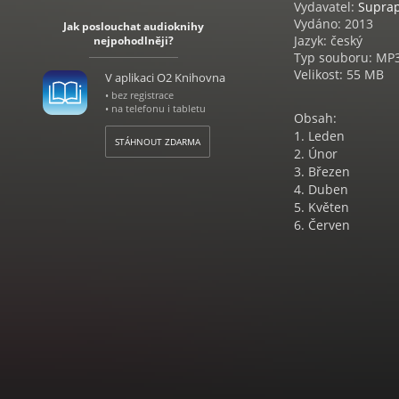
Vydavatel:
Supra
Vydáno: 2013
Jak poslouchat audioknihy
Jazyk: český
nejpohodlněji?
Typ souboru: MP
Velikost: 55 MB
V aplikaci O2 Knihovna
• bez registrace
• na telefonu i tabletu
Obsah:
1. Leden
STÁHNOUT ZDARMA
2. Únor
3. Březen
4. Duben
5. Květen
6. Červen
7. Červenec
8. Srpen
9. Září
10. Říjen
11. Listopad
12. Prosinec
13. Jan houslista
Moderní české bás