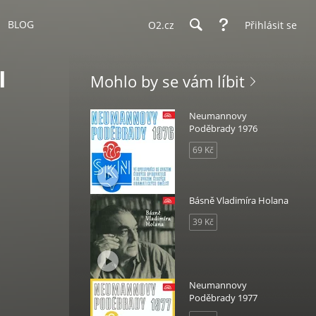
BLOG
O2.cz
Přihlásit se
I
Mohlo by se vám líbit
Neumannovy
Poděbrady 1976
69 Kč
Básně Vladimíra Holana
39 Kč
Neumannovy
Poděbrady 1977