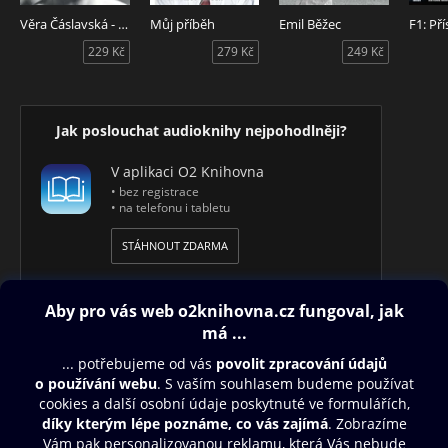
Věra Čáslavská - Život na Olympu
Můj příběh
Emil Běžec
F1: Př
229 Kč
279 Kč
249 Kč
Jak poslouchat audioknihy nejpohodlněji?
V aplikaci O2 Knihovna
• bez registrace
• na telefonu i tabletu
STÁHNOUT ZDARMA
Obsah ke stažení
Moje O2 Knihovna