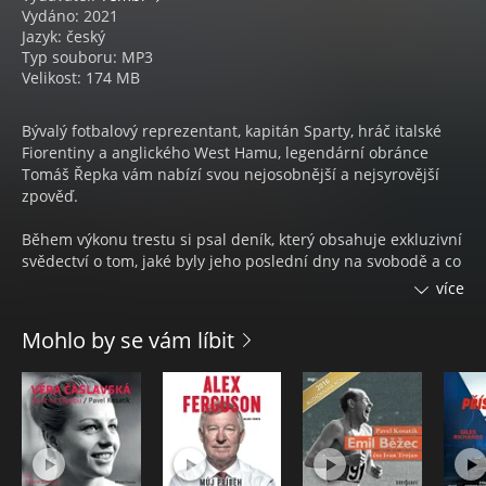
Vydáno: 2021
Jazyk: český
Typ souboru: MP3
Velikost: 174 MB
Bývalý fotbalový reprezentant, kapitán Sparty, hráč italské
Fiorentiny a anglického West Hamu, legendární obránce
Tomáš Řepka vám nabízí svou nejosobnější a nejsyrovější
zpověď.
Během výkonu trestu si psal deník, který obsahuje exkluzivní
svědectví o tom, jaké byly jeho poslední dny na svobodě a co
se po její ztrátě odehrávalo v jeho nitru, jak velký́ náraz
více
prodělal první dny za mřížemi, na co myslel, k čemu se
upínal a jak se ve vězení změnil...
Mohlo by se vám líbit
Audiokniha Tomáš Řepka: Deník ze dna. Čte Tomáš Řepka,
Kateřina Kristelová a Jitka Sedláčková.