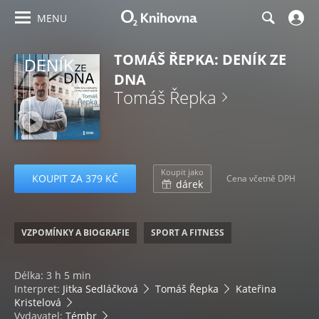
MENU
TOMÁŠ ŘEPKA: DENÍK ZE
DNA
Tomáš Řepka
Koupit jako
KOUPIT ZA 379 KČ
Cena včetně DPH
dárek
VZPOMÍNKY A BIOGRAFIE
SPORT A FITNESS
Délka: 3 h 5 min
Interpret:
Jitka Sedláčková
Tomáš Řepka
Kateřina
Kristelová
Vydavatel:
Témbr