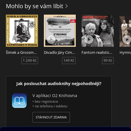
Mohlo by se vám líbit
Pojďte s námi do divadla - potěšíte se nezapomenutelnými
hlasy a profesionálními výkony herců a hereček Jiřiny
Bohdalové Radoslava Brzobohatého, Petra Haničince,
Otakara Brouska st.,
Ladislava Peška, Františka Smolíka, Vítězslava Vejražky,
Vladimíra Brabce a mnoha dalších skvělých umělců.
Šimek a Grossmann - Komplet 1966-1971
Divadlo Járy Cimrmana - Proso
Fantom realistického divadla Zdeňka Nejedlého
Hymn
1 249 Kč
149 Kč
99 Kč
Jak poslouchat audioknihy nejpohodlněji?
V aplikaci O2 Knihovna
• bez registrace
• na telefonu i tabletu
STÁHNOUT ZDARMA