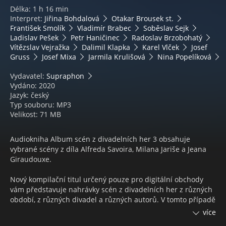
Délka: 1 h 16 min
Interpret:
Jiřina Bohdalová
Otakar Brousek st.
František Smolík
Vladimír Brabec
Soběslav Sejk
Ladislav Pešek
Petr Haničinec
Radoslav Brzobohatý
Vítězslav Vejražka
Dalimil Klapka
Karel Vlček
Josef
Gruss
Josef Mixa
Jarmila Krulišová
Nina Popelíková
Vydavatel:
Supraphon
Vydáno: 2020
Jazyk: český
Typ souboru: MP3
Velikost: 71 MB
Audiokniha Album scén z divadelních her 3 obsahuje
vybrané scény z díla Alfreda Savoira, Milana Jariše a Jeana
Giraudouxe.
Nový kompilační titul určený pouze pro digitální obchody
vám představuje nahrávky scén z divadelních her z různých
období, z různých divadel a různých autorů. V tomto případě
Alfreda Savoira (Malá Kateřina), Milana Jariše (Láska,
více
Království boží) a Jeana Giraudouxe (Trojská válka nebude).