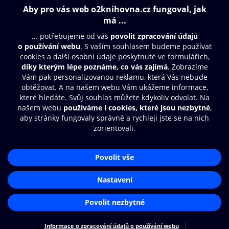
Obsah ke stažení
Moje O2 Knihovna
Další zábava
© O2 Czech Republic a.s.
Nákupní řád
Přístupnost
Aplikace O2 Knihovna
Zásady zpracování osobních údajů
Čti a poslouchej své e-knihy a
Cookies
audioknihy rychleji a pohodlněji.
Nastavení cookies
STÁHNOUT