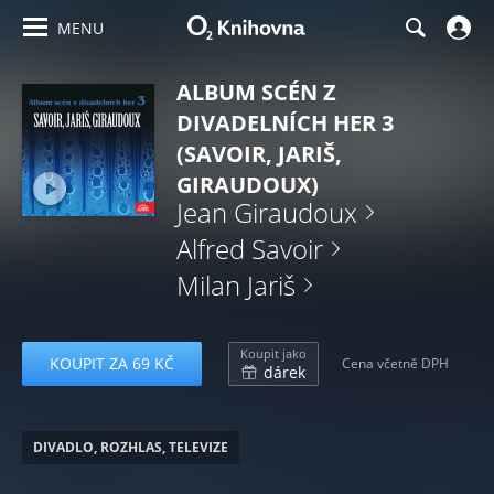
MENU
ALBUM SCÉN Z
DIVADELNÍCH HER 3
(SAVOIR, JARIŠ,
GIRAUDOUX)
Jean Giraudoux
Alfred Savoir
Milan Jariš
Koupit jako
KOUPIT ZA 69 KČ
Cena včetně DPH
dárek
DIVADLO, ROZHLAS, TELEVIZE