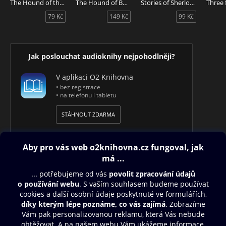
The Hound of the Baskervilles
The Hound of Baskervilles
Stories of Sherlock Holmes
© 2023 Three Thrushes
79 Kč
149 Kč
99 Kč
Speciální vydání audioknihy The Picture of Dorian Gray v
angličtině pro středně pokročilé studenty (úroveň B1/B2).
Příběh "The Picture of Dorian Gray" napsal v devatenáctém
Jak poslouchat audioknihy nejpohodlněji?
století spisovatel Oscar Wilde. Audiokniha obsahuje vhodné
zvukové efekty.
V aplikaci O2 Knihovna
• bez registrace
• na telefonu i tabletu
STÁHNOUT ZDARMA
Obsah ke stažení
Moje O2 Knihovna
Další zábava