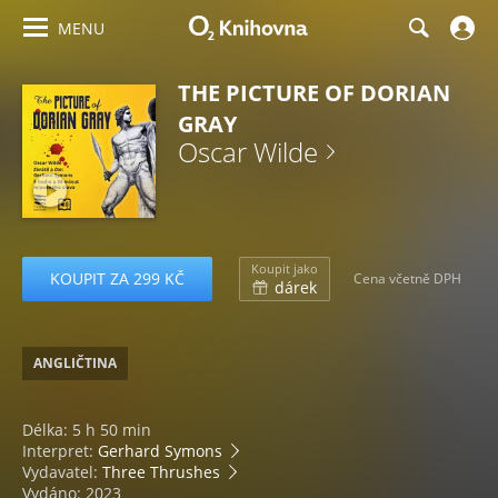
MENU
THE PICTURE OF DORIAN
GRAY
Oscar Wilde
Koupit jako
KOUPIT ZA 299 KČ
Cena včetně DPH
dárek
ANGLIČTINA
Délka: 5 h 50 min
Interpret:
Gerhard Symons
Vydavatel:
Three Thrushes
Vydáno: 2023