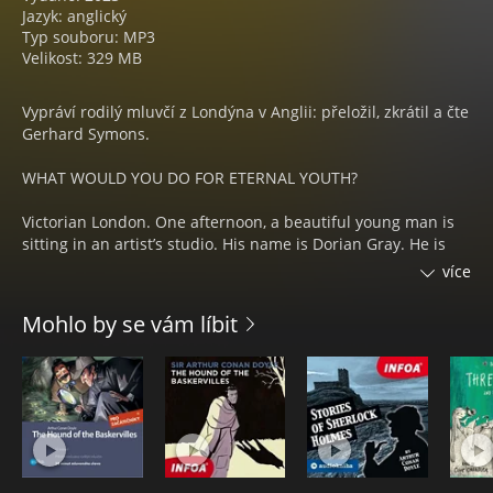
Jazyk: anglický
Typ souboru: MP3
Velikost: 329 MB
Vypráví rodilý mluvčí z Londýna v Anglii: přeložil, zkrátil a čte
Gerhard Symons.
WHAT WOULD YOU DO FOR ETERNAL YOUTH?
Victorian London. One afternoon, a beautiful young man is
sitting in an artist’s studio. His name is Dorian Gray. He is
discussing life in the company of friends.
více
One of his friends convinces him that youth and beauty are
Mohlo by se vám líbit
the most important things in life. Dorian Gray fears growing
old and ugly. He accepts this idea without question, and
decides to make a terrible deal with the devil…
Every sin that Dorian commits has a cost. Every picture must
be seen. Every pleasure that Dorian enjoys has a price. And
Dorian will pay a terrible price for eternal youth…