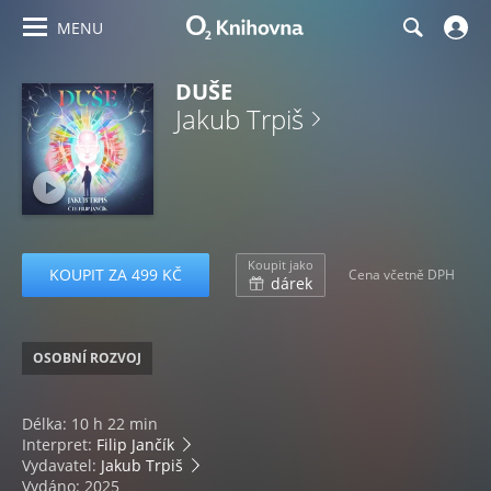
MENU
DUŠE
Jakub Trpiš
Koupit jako
KOUPIT ZA 499 KČ
Cena včetně DPH
dárek
OSOBNÍ ROZVOJ
Délka: 10 h 22 min
Interpret:
Filip Jančík
Vydavatel:
Jakub Trpiš
Vydáno: 2025