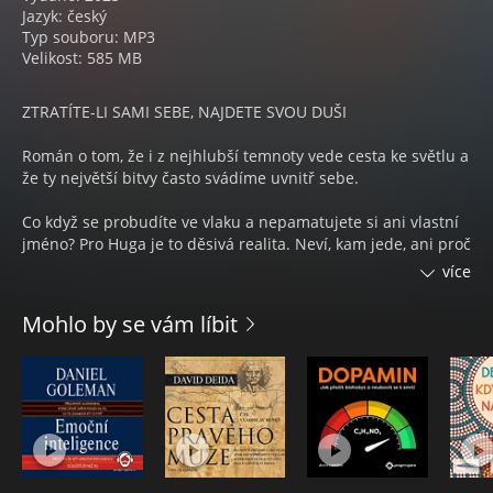
Jazyk: český
Typ souboru: MP3
Velikost: 585 MB
ZTRATÍTE-LI SAMI SEBE, NAJDETE SVOU DUŠI
Román o tom, že i z nejhlubší temnoty vede cesta ke světlu a
že ty největší bitvy často svádíme uvnitř sebe.
Co když se probudíte ve vlaku a nepamatujete si ani vlastní
jméno? Pro Huga je to děsivá realita. Neví, kam jede, ani proč
má zdrcující pocit, že spáchal něco neodpustitelného. Brzy
více
zjišťuje, že podivné místo reaguje na každou jeho myšlenku.
Vydává se na cestu nekonečným labyrintem své mysli, aby
Mohlo by se vám líbit
našel cestu domů. Na své pouti není sám. Potkává průvodce,
kteří mu Tady pomáhají skládat střípky jeho roztříštěné
duše. Jsou to lidé, ale i bytosti, které se zrodily v hloubi jeho
mysli nebo je vytvořila umělá inteligence. Provázejí ho světy,
kde je bohem i obětí – tvoří reality stejně snadno, jako se v
nich ztrácí. Hugo tak objevuje nejen to, kým byl, ale i kým by
se mohl stát. Nejdříve se však musí postavit své nejtemnější
části – démonovi, který s ním nemá žádné slitování. Čím