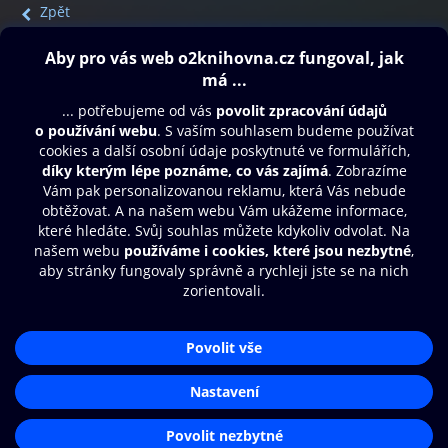
Zpět
Obsah ke stažení
Moje O2 Knihovna
Další zábava
© O2 Czech Republic a.s.
Nákupní řád
Přístupnost
Aplikace O2 Knihovna
Zásady zpracování osobních údajů
Čti a poslouchej své e-knihy a
Cookies
audioknihy rychleji a pohodlněji.
Nastavení cookies