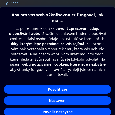
Zpět
Obsah ke stažení
Moje O2 Knihovna
Další zábava
© O2 Czech Republic a.s.
Nákupní řád
Přístupnost
Aplikace O2 Knihovna
Zásady zpracování osobních údajů
Čti a poslouchej své e-knihy a
Cookies
audioknihy rychleji a pohodlněji.
Nastavení cookies