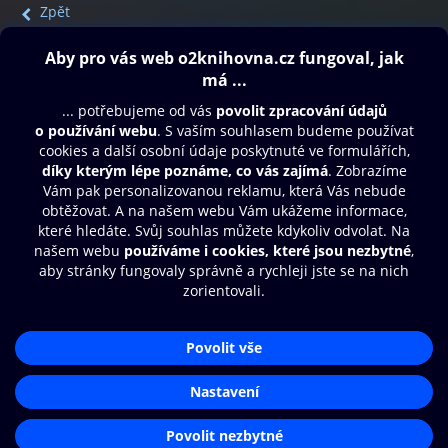
Zpět
Obsah ke stažení
Moje O2 Knihovna
Další zábava
© O2 Czech Republic a.s.
Nákupní řád
Přístupnost
Aplikace O2 Knihovna
Zásady zpracování osobních údajů
Čti a poslouchej své e-knihy a
Cookies
audioknihy rychleji a pohodlněji.
Nastavení cookies